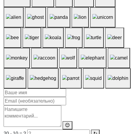
😊
20 - 10 = ?
↻