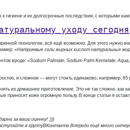
 к гигиене и их долгосрочные последствия, с которыми нам
атуральному уходу сегодня
ринной технологии, всё ещё возможно. Для этого нужно вни
ример: «
Натриевые соли жирных кислот натуральных жиров
нтов вроде: «
Sodium Palmate, Sodium Palm Kernelate, Aqua,
остое, и сложное — могут стоить одинаково, например, 65 
оить их домашнее приготовление. Это не так сложно, как к
ые приносят коже огромную пользу. В конце статьи я остав
рна за вашу оценку! :)))
 вступайте в группу
ВКонтакте.
Впереди ещё много интер