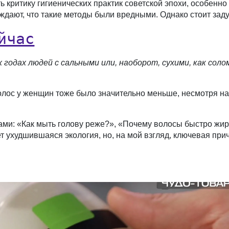
ь критику гигиенических практик советской эпохи, особенн
дают, что такие методы были вредными. Однако стоит задум
йчас
х годах людей с сальными или, наоборот, сухими, как соло
олос у женщин тоже было значительно меньше, несмотря н
ами: «Как мыть голову реже?», «Почему волосы быстро жир
ет ухудшившаяся экология, но, на мой взгляд, ключевая пр