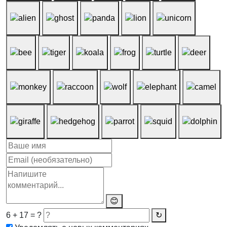
😊
6 + 17 = ?
↻