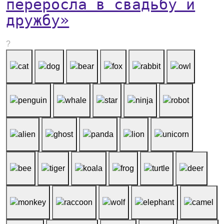
переросла в свадьбу и
дружбу»
?