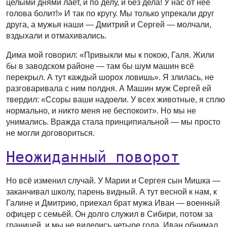
целыми днями лает, и по делу, и без дела! У нас от неё
голова болит!» И так по кругу. Мы только упрекали друг
друга, а мужья наши — Дмитрий и Сергей — молчали,
вздыхали и отмахивались.
Дима мой говорил: «Привыкли мы к покою, Галя. Жили
бы в заводском районе — там бы шум машин всё
перекрыл. А тут каждый шорох ловишь». Я злилась, не
разговаривала с ним полдня. А Машин муж Сергей ей
твердил: «Ссоры ваши надоели. У всех животные, я сплю
нормально, и никто меня не беспокоит». Но мы не
унимались. Вражда стала принципиальной — мы просто
не могли договориться.
Неожиданный поворот
Но всё изменил случай. У Марии и Сергея сын Мишка —
заканчивал школу, парень видный. А тут весной к нам, к
Галине и Дмитрию, приехал брат мужа Иван — военный
офицер с семьёй. Он долго служил в Сибири, потом за
границей, и мы не виделись четыре года. Иван обнимал