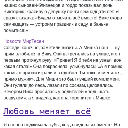
наших сыновей-близнецов и гордо показывал дочь
Викторию, красивую девушку почти семнадцати лет. Я
сразу сказала: «Будем отмечать всё вместе! Вике скоро
семнадцать — устроим праздник в саду, в баньке
помыться!»
Новости МирТесен
Соседи, конечно, заметили визиты. А Мишка наш — ну
прям влюбился в Вику. Они встретились на улице, и он
первым протянул руку: «Привет! Я б тебя не узнал, вон
какая стала!» Она покраснела, улыбнулась: «А я помню,
как мы в прятки играли и в футбол. Ты тоже изменился,
прямо мужик». Для Миши это был лучший комплимент.
Они гуляли до леса, лазали по соснам, целовались.
Вечером Вика просилась у родителей «подышать
воздухом», а я видела, как она торопится к Мишке.
Любовь меняет всё
Я сперва поджимала губы, когда видела их вместе. Но