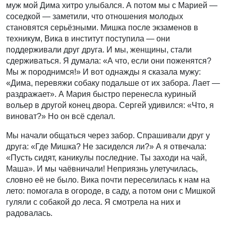
муж мой Дима хитро улыбался. А потом мы с Марией —
соседкой — заметили, что отношения молодых
становятся серьёзными. Мишка после экзаменов в
техникум, Вика в институт поступила — они
поддерживали друг друга. И мы, женщины, стали
сдерживаться. Я думала: «А что, если они поженятся?
Мы ж породнимся!» И вот однажды я сказала мужу:
«Дима, перевяжи собаку подальше от их забора. Лает —
раздражает». А Мария быстро перенесла куриный
вольер в другой конец двора. Сергей удивился: «Что, я
виноват?» Но он всё сделал.
Мы начали общаться через забор. Спрашивали друг у
друга: «Где Мишка? Не засиделся ли?» А я отвечала:
«Пусть сидят, каникулы последние. Ты заходи на чай,
Маша». И мы чаёвничали! Неприязнь улетучилась,
словно её не было. Вика почти переселилась к нам на
лето: помогала в огороде, в саду, а потом они с Мишкой
гуляли с собакой до леса. Я смотрела на них и
радовалась.