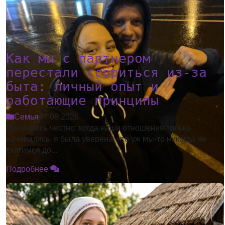
Как мы с партнером
перестали ссориться из-за
быта: личный опыт и
работающие принципы
Семья
07.08.2026
Признаюсь честно: когда наши отношения только
начинались, я была уверена, что уж мы-то никогда не
скатимся до...
Подробнее