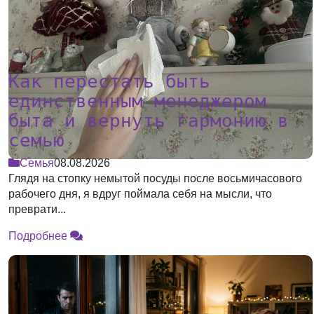
Как перестать быть
единственным менеджером
быта и вернуть гармонию в
семью
Семья
08.08.2026
Глядя на стопку немытой посуды после восьмичасового
рабочего дня, я вдруг поймала себя на мысли, что
преврати...
Подробнее