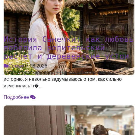
История Санечки: как любовь
победила родительский
расчет и деревенские устои
Семья
07.08.2026
Когда отцовское слово — не законВспоминая эту
историю, я невольно задумываюсь о том, как сильно
изменились н�...
Подробнее