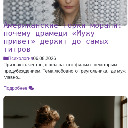
Американские горки морали:
почему драмеди «Мужу
привет» держит до самых
титров
Психология
06.08.2026
Признаюсь честно, я шла на этот фильм с некоторым
предубеждением. Тема любовного треугольника, где муж
главно...
Подробнее