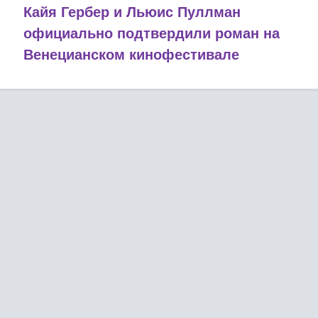
Кайя Гербер и Льюис Пуллман
официально подтвердили роман на
Венецианском кинофестивале