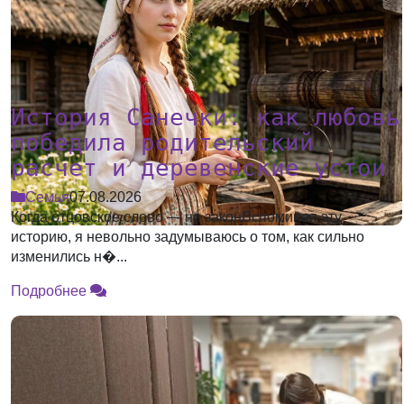
История Санечки: как любовь
победила родительский
расчет и деревенские устои
Семья
07.08.2026
Когда отцовское слово — не законВспоминая эту
историю, я невольно задумываюсь о том, как сильно
изменились н�...
Подробнее