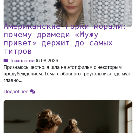
Американские горки морали:
почему драмеди «Мужу
привет» держит до самых
титров
Психология
06.08.2026
Признаюсь честно, я шла на этот фильм с некоторым
предубеждением. Тема любовного треугольника, где муж
главно...
Подробнее