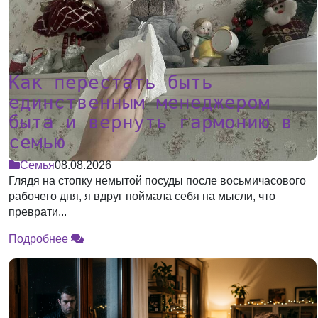
Как перестать быть
единственным менеджером
быта и вернуть гармонию в
семью
Семья
08.08.2026
Глядя на стопку немытой посуды после восьмичасового
рабочего дня, я вдруг поймала себя на мысли, что
преврати...
Подробнее