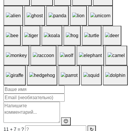
😊
11 + 7 = ?
↻