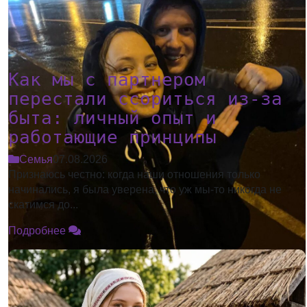
Как мы с партнером
перестали ссориться из-за
быта: личный опыт и
работающие принципы
Семья
07.08.2026
Признаюсь честно: когда наши отношения только
начинались, я была уверена, что уж мы-то никогда не
скатимся до...
Подробнее