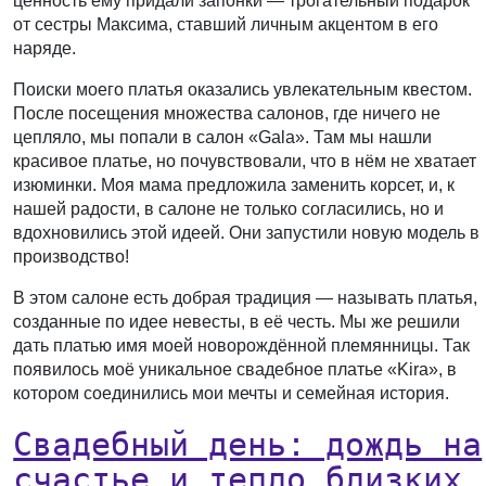
ценность ему придали запонки — трогательный подарок
от сестры Максима, ставший личным акцентом в его
наряде.
Поиски моего платья оказались увлекательным квестом.
После посещения множества салонов, где ничего не
цепляло, мы попали в салон «Gala». Там мы нашли
красивое платье, но почувствовали, что в нём не хватает
изюминки. Моя мама предложила заменить корсет, и, к
нашей радости, в салоне не только согласились, но и
вдохновились этой идеей. Они запустили новую модель в
производство!
В этом салоне есть добрая традиция — называть платья,
созданные по идее невесты, в её честь. Мы же решили
дать платью имя моей новорождённой племянницы. Так
появилось моё уникальное свадебное платье «Kira», в
котором соединились мои мечты и семейная история.
Свадебный день: дождь на
счастье и тепло близких