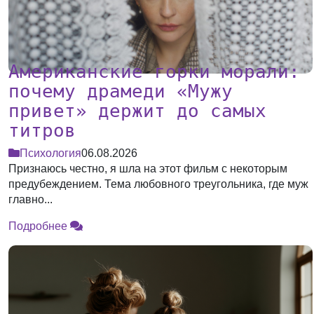
Американские горки морали:
почему драмеди «Мужу
привет» держит до самых
титров
Психология
06.08.2026
Признаюсь честно, я шла на этот фильм с некоторым
предубеждением. Тема любовного треугольника, где муж
главно...
Подробнее