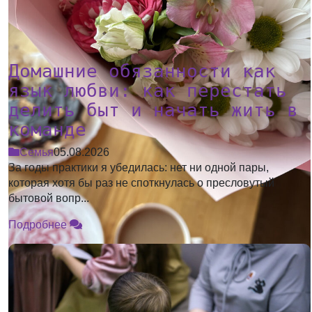
Домашние обязанности как
язык любви: как перестать
делить быт и начать жить в
команде
Семья
05.08.2026
За годы практики я убедилась: нет ни одной пары,
которая хотя бы раз не споткнулась о пресловутый
бытовой вопр...
Подробнее