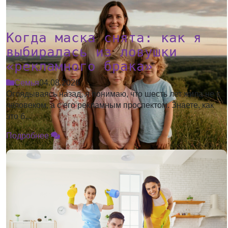
Когда маска снята: как я
выбиралась из ловушки
«рекламного брака»
Семья
04.08.2026
Оглядываясь назад, я понимаю, что шесть лет жила не с
человеком, а с его рекламным проспектом. Знаете, как
это б...
Подробнее