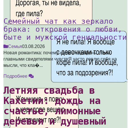
Семейный чат как зеркало
брака: откровения о любви,
быте и мужской гениальности
Семья
03.08.2026
Новая романтика: почему наши смартфоны стали
главными свидетелями чувствЯ часто ловлю себя на
мысли, что кла�...
Подробнее
Летняя свадьба в
Кахетии: дождь на
счастье, лимонные
деревья и душевный