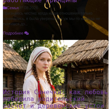
работающие принципы
Семья
07.08.2026
Признаюсь честно: когда наши отношения только
начинались, я была уверена, что уж мы-то никогда не
скатимся до...
Подробнее
История Санечки: как любовь
победила родительский
расчет и деревенские устои