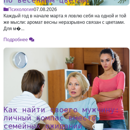
по весенним цветам
Психология
07.08.2026
Каждый год в начале марта я ловлю себя на одной и той
же мысли: аромат весны неразрывно связан с цветами.
Для м�...
Подробнее
Как найти своего мужчину:
личный компас вместо
семейных ожиданий