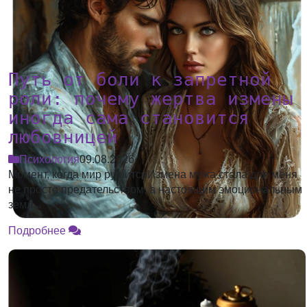
Путь от боли к запретной
роли: почему жертва измены
иногда сама становится
любовницей
Психология
09.08.2026
Момент, когда мир рушитсяИзмена мужа стала для меня
не просто предательством, а настоящим эмоциональным
земл...
Подробнее