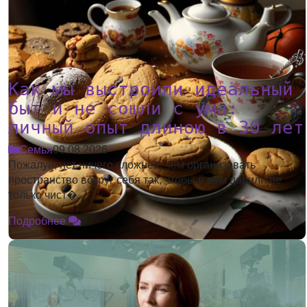
Как мы выстроили идеальный
быт и не сошли с ума:
личный опыт длиною в 30 лет
Семья
09.08.2026
Пожалуй, нет ничего сложнее, чем организовать
пространство вокруг себя так, чтобы в нем царили не
только чист�...
Подробнее