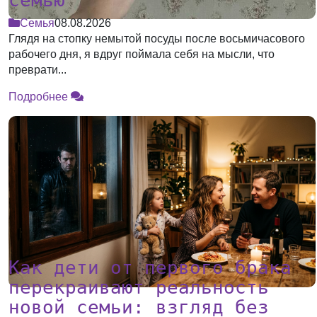
семью
Семья
08.08.2026
Глядя на стопку немытой посуды после восьмичасового
рабочего дня, я вдруг поймала себя на мысли, что
преврати...
Подробнее
Как дети от первого брака
перекраивают реальность
новой семьи: взгляд без