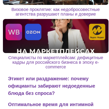
Визовое проклятие: как недобросовестные
агентства разрушают планы и доверие
Специалисты по маркетплейсам: дефицитные
кадры для российского бизнеса в эпоху e-
commerce
Этикет или раздражение: почему
официанты забирают недоеденные
блюда без спроса?
Оптимальное время для интимной