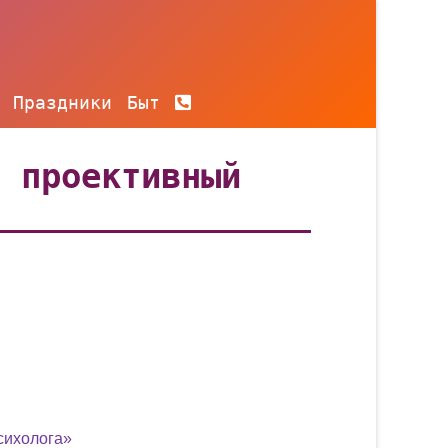
Праздники
Быт
: проективный
сихолога»