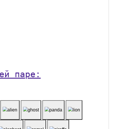
ей паре: