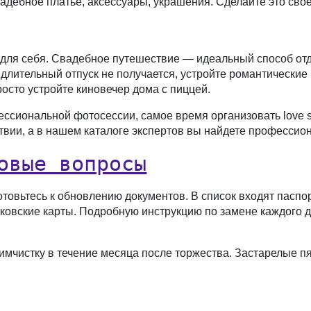
адебное платье, аксессуары, украшения. Сделайте это сво
 для себя. Свадебное путешествие — идеальный способ отд
 длительный отпуск не получается, устройте романтические
осто устройте киновечер дома с пиццей.
ессиональной фотосессии, самое время организовать love 
вии, а в нашем каталоге экспертов вы найдете профессион
овые вопросы
овьтесь к обновлению документов. В список входят паспор
ковские карты. Подробную инструкцию по замене каждого 
имчистку в течение месяца после торжества. Застарелые пя