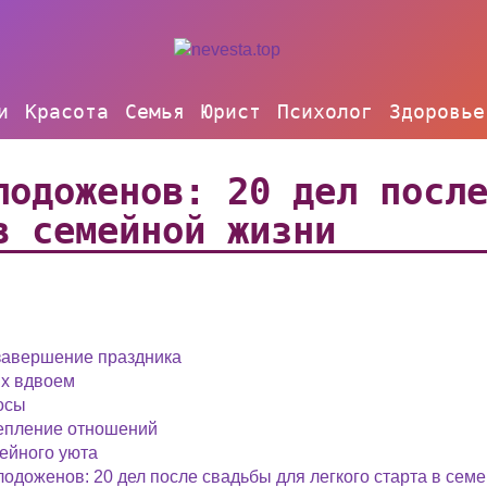
и
Красота
Семья
Юрист
Психолог
Здоровье
лодоженов: 20 дел посл
в семейной жизни
завершение праздника
ых вдвоем
осы
репление отношений
ейного уюта
одоженов: 20 дел после свадьбы для легкого старта в сем