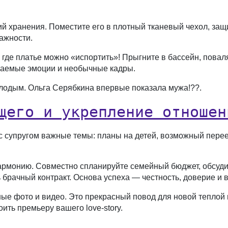
й хранения. Поместите его в плотный тканевый чехол, защ
ажности.
где платье можно «испортить»! Прыгните в бассейн, поваля
ваемые эмоции и необычные кадры.
лодым. Ольга Серябкина впервые показала мужа!??.
щего и укрепление отношен
 с супругом важные темы: планы на детей, возможный перее
рмонию. Совместно спланируйте семейный бюджет, обсудите
брачный контракт. Основа успеха — честность, доверие и 
ные фото и видео. Это прекрасный повод для новой теплой
оить премьеру вашего love-story.