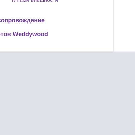
типами внешности
 сопровождение
ртов Weddywood