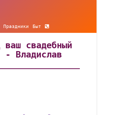
Праздники
Быт
д ваш свадебный
р - Владислав