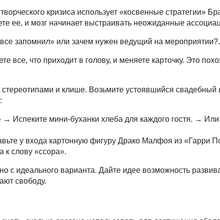
ворческого кризиса использует «косвенные стратегии» Бра
ете ее, и мозг начинает выстраивать неожиданные ассоциа
 все запомнил» или зачем нужен ведущий на мероприятии?
те все, что приходит в голову, и меняете карточку. Это пох
стереотипами и клише. Возьмите устоявшийся свадебный 
:
» → Испеките мини-буханки хлеба для каждого гостя. → Ил
авьте у входа картонную фигуру Драко Малфоя из «Гарри П
 к слову «ссора».
льно с идеального варианта. Дайте идее возможность развив
ают свободу.