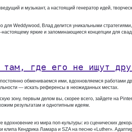
едущий и музыкант, а настоящий генератор идей, творчески
но для Weddywood, Влад делится уникальными стратегиями,
о-настоящему яркие и запоминающиеся концепции для сва
 там, где его не ищут дру
постоянно обмениваемся ими, вдохновляемся работами друг
альности — искать референсы в неожиданных местах.
ую зону, первым делом вы, скорее всего, зайдете на Pinter
 схожим результатам и однотипным идеям.
е вдохновение из мира поп-культуры: из сценических деко
тики клипа Кендрика Ламара и SZA на песню «Luther». Адап