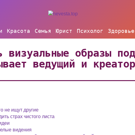
и
Красота
Семья
Юрист
Психолог
Здоровье
ь визуальные образы по
ывает ведущий и креато
го не ищут другие
ить страх чистого листа
 идеи
мелые видения