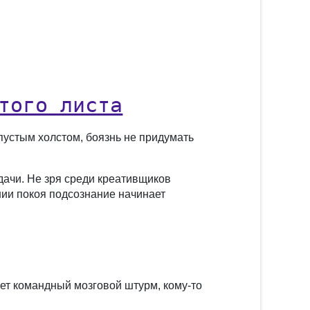
того листа
 пустым холстом, боязнь не придумать
адачи. Не зря среди креативщиков
нии покоя подсознание начинает
ет командный мозговой штурм, кому-то