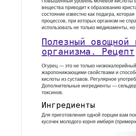
Повышенный уровень мочевой кислоты в к
вещества приводит к образованию криста
состояние известно как подагра, котор
процессов, при которых организм не сп
использовать не только медикаменты, но
Полезный овощной 
организма. Рецепт
Огурец — это не только низкокалорийный
жаропонижающими свойствами и способс
кислоты из суставов. Регулярное употре
Дополнительные ингредиенты — сельдере
токсинов.
Ингредиенты
Для приготовления одной порции вам пон
кусочек молодого корня имбиря (примерно