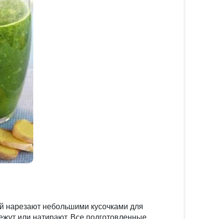
ей нарезают небольшими кусочками для
ежут или натирают. Все подготовленные