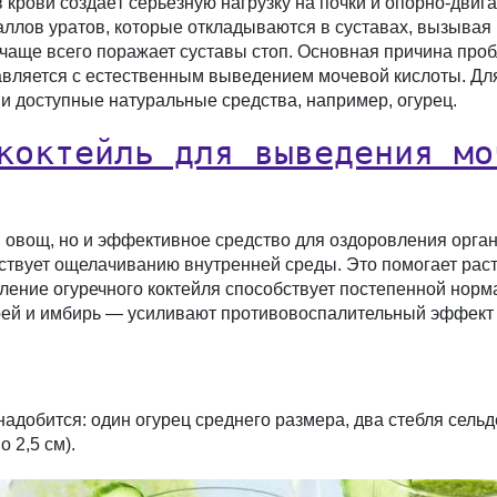
рови создаёт серьёзную нагрузку на почки и опорно-двига
ллов уратов, которые откладываются в суставах, вызывая 
ая чаще всего поражает суставы стоп. Основная причина п
равляется с естественным выведением мочевой кислоты. Дл
 и доступные натуральные средства, например, огурец.
коктейль для выведения мо
 овощ, но и эффективное средство для оздоровления орган
твует ощелачиванию внутренней среды. Это помогает раст
бление огуречного коктейля способствует постепенной норм
й и имбирь — усиливают противовоспалительный эффект и
адобится: один огурец среднего размера, два стебля сель
 2,5 см).