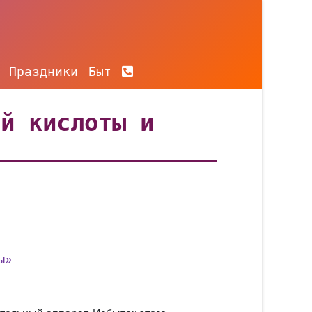
Праздники
Быт
ой кислоты и
ры»