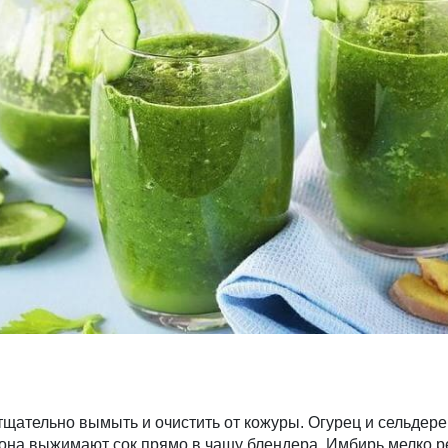
тщательно вымыть и очистить от кожуры. Огурец и сельдер
мона выжимают сок прямо в чашу блендера. Имбирь мелко р