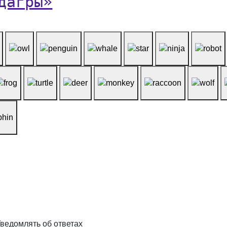
дагры»
ведомлять об ответах