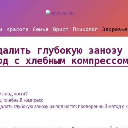
и
Красота
Семья
Юрист
Психолог
Здоровье
далить глубокую занозу
од с хлебным компрессо
из-под ногтя?
: хлебный компресс
алить глубокую занозу из-под ногтя: проверенный метод с