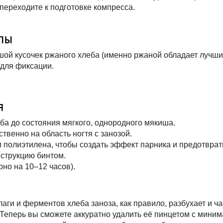
 переходите к подготовке компресса.
лы
шой кусочек ржаного хлеба (именно ржаной обладает лучш
 для фиксации.
я
еба до состояния мягкого, однородного мякиша.
твенно на область ногтя с занозой.
м полиэтилена, чтобы создать эффект парника и предотвра
нструкцию бинтом.
рно на 10–12 часов).
аги и ферментов хлеба заноза, как правило, разбухает и ча
 Теперь вы сможете аккуратно удалить её пинцетом с мини