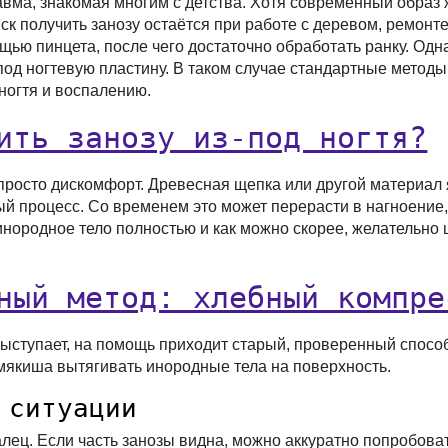
вма, знакомая многим с детства. Хотя современный образ 
риск получить занозу остаётся при работе с деревом, ремон
щью пинцета, после чего достаточно обработать ранку. Одн
под ногтевую пластину. В таком случае стандартные методы 
ногтя и воспалению.
ить занозу из-под ногтя?
просто дискомфорт. Древесная щепка или другой материал 
й процесс. Со временем это может перерасти в нагноение,
инородное тело полностью и как можно скорее, желательн
ный метод: хлебный компре
е выступает, на помощь приходит старый, проверенный спосо
мякиша вытягивать инородные тела на поверхность.
 ситуации
лец. Если часть занозы видна, можно аккуратно попробова