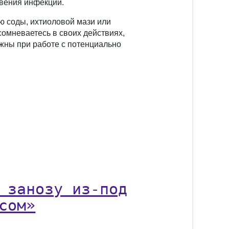
овения инфекции.
ю соды, ихтиоловой мази или
сомневаетесь в своих действиях,
рожны при работе с потенциально
 занозу из-под
сом»