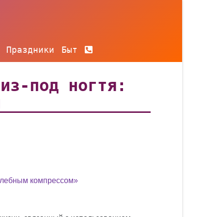
Праздники
Быт
 из-под ногтя:
м
 хлебным компрессом»