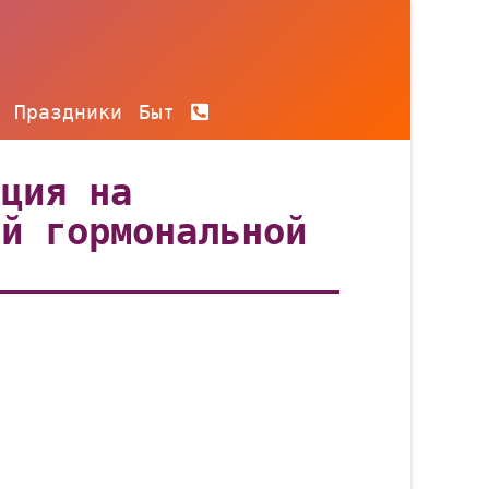
Праздники
Быт
ация на
ой гормональной