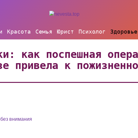
и
Красота
Семья
Юрист
Психолог
Здоровье
ки: как поспешная опер
зе привела к пожизненн
 без внимания