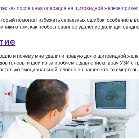
ки: как поспешная операция на щитовидной железе привел
торый помогает избежать серьезных ошибок, особенно в во
иники о том, как необоснованное удаление доли щитовидн
тие
изошло и почему мне удалили правую долю щитовидной желе
дов головы и шеи из-за проблем с давлением, врач УЗИ с т
астолько эмоциональной, словно он нашёл что-то смертель