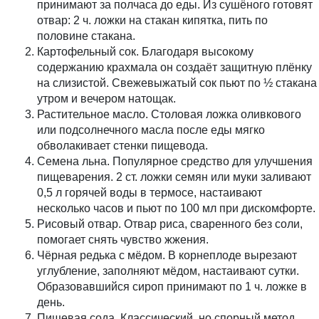
принимают за полчаса до еды. Из сушёного готовят
отвар: 2 ч. ложки на стакан кипятка, пить по
половине стакана.
Картофельный сок.
Благодаря высокому
содержанию крахмала он создаёт защитную плёнку
на слизистой. Свежевыжатый сок пьют по ½ стакана
утром и вечером натощак.
Растительное масло.
Столовая ложка оливкового
или подсолнечного масла после еды мягко
обволакивает стенки пищевода.
Семена льна.
Популярное средство для улучшения
пищеварения. 2 ст. ложки семян или муки заливают
0,5 л горячей воды в термосе, настаивают
несколько часов и пьют по 100 мл при дискомфорте.
Рисовый отвар.
Отвар риса, сваренного без соли,
помогает снять чувство жжения.
Чёрная редька с мёдом.
В корнеплоде вырезают
углубление, заполняют мёдом, настаивают сутки.
Образовавшийся сироп принимают по 1 ч. ложке в
день.
Пищевая сода.
Классический, но спорный метод.