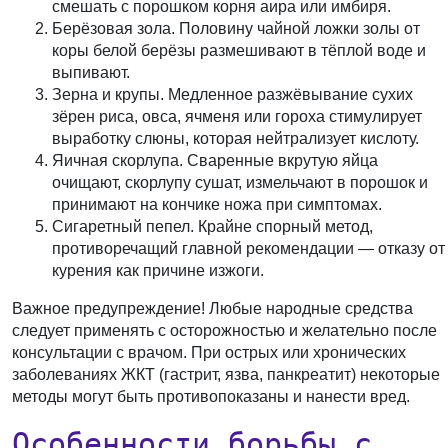
смешать с порошком корня аира или имбиря.
Берёзовая зола.
Половину чайной ложки золы от
коры белой берёзы размешивают в тёплой воде и
выпивают.
Зерна и крупы.
Медленное разжёвывание сухих
зёрен риса, овса, ячменя или гороха стимулирует
выработку слюны, которая нейтрализует кислоту.
Яичная скорлупа.
Сваренные вкрутую яйца
очищают, скорлупу сушат, измельчают в порошок и
принимают на кончике ножа при симптомах.
Сигаретный пепел.
Крайне спорный метод,
противоречащий главной рекомендации — отказу от
курения как причине изжоги.
Важное предупреждение!
Любые народные средства
следует применять с осторожностью и желательно после
консультации с врачом. При острых или хронических
заболеваниях ЖКТ (гастрит, язва, панкреатит) некоторые
методы могут быть противопоказаны и нанести вред.
Особенности борьбы с