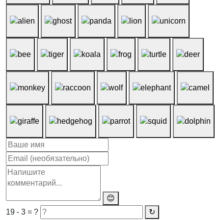
😊
19 - 3 = ?
↻