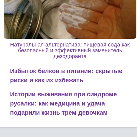
Натуральная альтернатива: пищевая сода как
безопасный и эффективный заменитель
дезодоранта
Избыток белков в питании: скрытые
риски и как их избежать
Истории выживания при синдроме
русалки: как медицина и удача
подарили жизнь трем девочкам