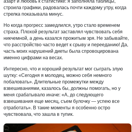
азарт и любовь к статистике: я заполняла таблицы,
строила графики, радовалась почти каждому утру, когда
стрелка показывала минус.
Но когда прогресс замедлился, утро стало временем
страха. Плохой результат заставлял чувствовать себя
никчемной, а день казался прожитым зря. Не забывайте,
что расстройство часто ведет к срыву и перееданию! Да,
часть моих нарушений диеты была спровоцирована
именно цифрами на весах.
Интересно, что и хороший результат мог сыграть злую
шутку: «Сегодня я молодец, можно себя немного
побаловать». Длительные промежутки между
взвешиваниями, казалось бы, должны помогать, но у
меня срабатывало иначе: «А, до следующего
взвешивания еще месяц, съем булочку — успею все
отработать». В такие моменты я особенно остро
чувствовала, что зашла в тупик.