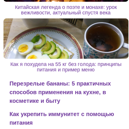
Китайская легенда о поэте и монахе: урок
вежливости, актуальный спустя века
Как я похудела на 55 кг без голода: принципы
питания и пример меню
Перезрелые бананы: 5 практичных
способов применения на кухне, в
косметике и быту
Как укрепить иммунитет с помощью
питания