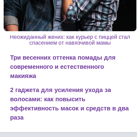
Неожиданный жених: как курьер с пиццей стал
спасением от навязчивой мамы
Три весенних оттенка помады для
современного и естественного
макияжа
2 гаджета для усиления ухода за
волосами: как повысить
эффективность масок и средств в два
раза