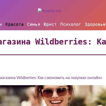
и
Красота
Семья
Юрист
Психолог
Здоровье
агазина Wildberries: К
газина Wildberries: Как сэкономить на покупках онлайн»