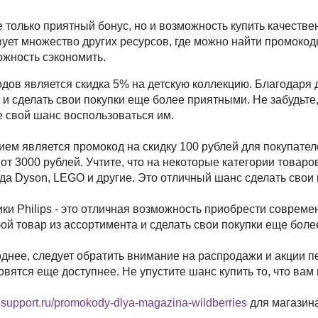
 только приятный бонус, но и возможность купить качеств
ует множество других ресурсов, где можно найти промокоды
ожность сэкономить.
дов является скидка 5% на детскую коллекцию. Благодаря 
й и сделать свои покупки еще более приятными. Не забудьте
е свой шанс воспользоваться им.
м является промокод на скидку 100 рублей для покупател
от 3000 рублей. Учтите, что на некоторые категории товар
нда Dyson, LEGO и другие. Это отличный шанс сделать сво
ики Philips - это отличная возможность приобрести соврем
бой товар из ассортимента и сделать свои покупки еще бол
однее, следует обратить внимание на распродажи и акции 
вятся еще доступнее. Не упустите шанс купить то, что вам
nesupport.ru/promokody-dlya-magazina-wildberries
для магазина