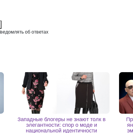
ведомлять об ответах
Западные блогеры не знают толк в
Пр
элегантности: спор о моде и
ян
национальной идентичности
эм