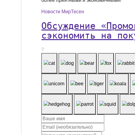
более приятными и экономичными!
Новости МирТесен
Обсуждение «Промо
сэкономить на пок
?