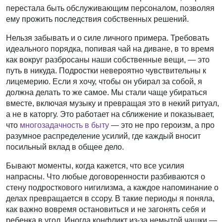
перестала быть обслуживающим персоналом, позволяя
ему прожить последствия собственных решений.
Нельзя забывать и о силе личного примера. Требовать
идеального порядка, попивая чай на диване, в то время
как вокруг разбросаны наши собственные вещи, — это
путь в никуда. Подростки невероятно чувствительны к
лицемерию. Если я хочу, чтобы он убирал за собой, я
должна делать то же самое. Мы стали чаще убираться
вместе, включая музыку и превращая это в некий ритуал,
а не в каторгу. Это работает на сближение и показывает,
что
многозадачность в быту
— это не про героизм, а про
разумное распределение усилий, где каждый вносит
посильный вклад в общее дело.
Бывают моменты, когда кажется, что все усилия
напрасны. Что любые договоренности разбиваются о
стену подросткового нигилизма, а каждое напоминание о
делах превращается в ссору. В такие периоды я поняла,
как важно вовремя остановиться и не загонять себя и
ребенка в угол. Иногда конфликт из-за немытой чашки —