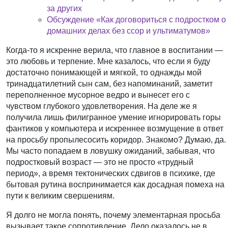
за других
Обсуждение «Как договориться с подростком о
домашних делах без ссор и ультиматумов»
Когда-то я искренне верила, что главное в воспитании —
это любовь и терпение. Мне казалось, что если я буду
достаточно понимающей и мягкой, то однажды мой
тринадцатилетний сын сам, без напоминаний, заметит
переполненное мусорное ведро и вынесет его с
чувством глубокого удовлетворения. На деле же я
получила лишь филигранное умение игнорировать горы
фантиков у компьютера и искреннее возмущение в ответ
на просьбу пропылесосить коридор. Знакомо? Думаю, да.
Мы часто попадаем в ловушку ожиданий, забывая, что
подростковый возраст — это не просто «трудный
период», а время тектонических сдвигов в психике, где
бытовая рутина воспринимается как досадная помеха на
пути к великим свершениям.
Я долго не могла понять, почему элементарная просьба
вызывает такое сопротивление. Дело оказалось не в