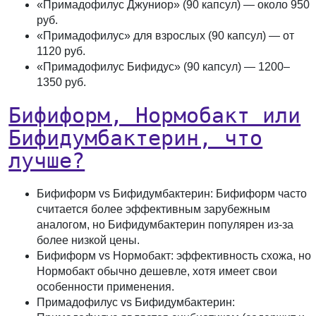
«Примадофилус Джуниор» (90 капсул) — около 950
руб.
«Примадофилус» для взрослых (90 капсул) — от
1120 руб.
«Примадофилус Бифидус» (90 капсул) — 1200–
1350 руб.
Бифиформ, Нормобакт или
Бифидумбактерин, что
лучше?
Бифиформ vs Бифидумбактерин
: Бифиформ часто
считается более эффективным зарубежным
аналогом, но Бифидумбактерин популярен из-за
более низкой цены.
Бифиформ vs Нормобакт
: эффективность схожа, но
Нормобакт обычно дешевле, хотя имеет свои
особенности применения.
Примадофилус vs Бифидумбактерин
: