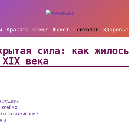
и
Красота
Семья
Юрист
Психолог
Здоровье
крытая сила: как жилос
 XIX века
ассудках
е клеймо
рьба за выживание
ила