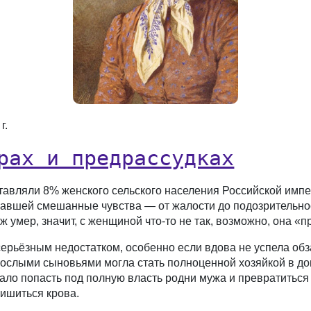
г.
рах и предрассудках
тавляли 8% женского сельского населения Российской импе
вавшей смешанные чувства — от жалости до подозрительно
ж умер, значит, с женщиной что-то не так, возможно, она «п
серьёзным недостатком, особенно если вдова не успела об
рослыми сыновьями могла стать полноценной хозяйкой в дом
чало попасть под полную власть родни мужа и превратиться
ишиться крова.