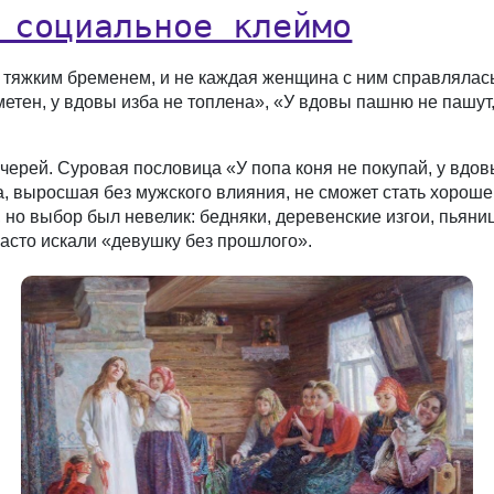
 социальное клеймо
 тяжким бременем, и не каждая женщина с ним справлялась
етен, у вдовы изба не топлена», «У вдовы пашню не пашут,
черей. Суровая пословица «У попа коня не покупай, у вдов
ка, выросшая без мужского влияния, не сможет стать хорош
 но выбор был невелик: бедняки, деревенские изгои, пья
 часто искали «девушку без прошлого».