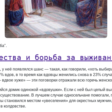
ба".
ества и борьба за выживан
 у неё появлялся шанс — такая, как говорили, «хоть выби
% вдов, в то время как вдовцы женились снова в 23% случа
— вдвое хуже» — эти поговорки отражали всю горечь женско
ийся домик одинокой «вдовушки». Если с ней был целый вы
существование. В лучшем случае односельчане помогали, 
ны становился местом «увеселения» для окрестных мужчин
 в колдовстве.