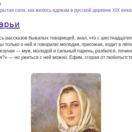
а
рытая сила: как жилось вдовам в русской деревне XIX века
арьи
 рассказов бывалых товарищей, знал, что с шестнадцатил
ы только о ней и говорили: молодая, пригожая, ходит в лёгк
зучая — муж, молодой и сильный парень, разбился, починя
я?» — но ужиться с ней можно. Ефим, сгорая от любопытст