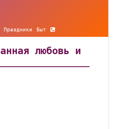
Праздники
Быт
манная любовь и