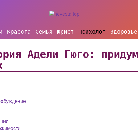
и
Красота
Семья
Юрист
Психолог
Здоровье
ория Адели Гюго: приду
х
робуждение
яния
ержимости