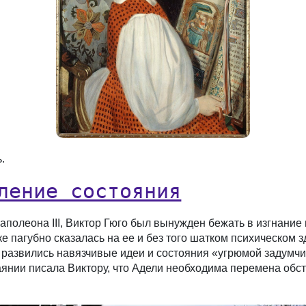
.
ление состояния
Наполеона III, Виктор Гюго был вынужден бежать в изгнание
е пагубно сказалась на ее и без того шатком психическом 
е развились навязчивые идеи и состояния «угрюмой задумчи
чаянии писала Виктору, что Адели необходима перемена обс