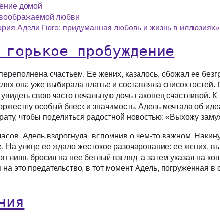
щение домой
 воображаемой любви
ория Адели Гюго: придуманная любовь и жизнь в иллюзиях»
 горькое пробуждение
реполнена счастьем. Ее жених, казалось, обожал ее безгр
лях она уже выбирала платье и составляла список гостей. П
д увидеть свою часто печальную дочь наконец счастливой. К
торжеству особый блеск и значимость. Адель мечтала об ид
рату, чтобы поделиться радостной новостью: «Выхожу заму
сов. Адель вздрогнула, вспомнив о чем-то важном. Накину
. На улице ее ждало жестокое разочарование: ее жених, в
он лишь бросил на нее беглый взгляд, а затем указал на ко
на это предательство, в тот момент Адель, погруженная в 
ния