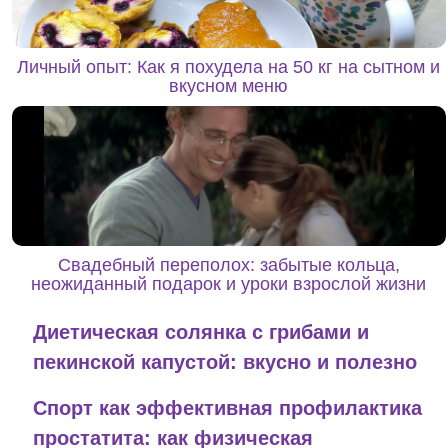
Личный опыт: Как я похудела на 50 кг на сытном и
вкусном меню
Свадебный переполох: забытые кольца,
неожиданный подарок и уроки взрослой жизни
Диетическая солянка с грибами и
пекинской капустой: вкусно и полезно
Спорт как эффективная профилактика
простатита: как физическая